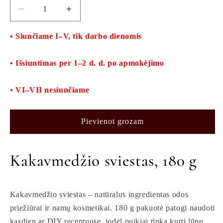
Samazināt
Palielināt
Kakavmedžio
Kakavmedžio
sviestas,
sviestas,
• Siunčiame I–V, tik darbo dienomis
180
180
gr.
gr.
• Išsiuntimas per 1–2 d. d. po apmokėjimo
daudzumu
daudzumu
• VI–VII nesiunčiame
Pievienot grozam
Kakavmedžio sviestas, 180 g
Kakavmedžio sviestas – natūralus ingredientas odos
priežiūrai ir namų kosmetikai. 180 g pakuotė patogi naudoti
kasdien ar DIY receptuose, todėl puikiai tinka kurti lūpų