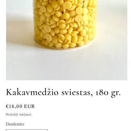
Atvērt
mediju
Kakavmedžio sviestas, 180 gr.
1
modālajā
logā
Parastā
€16,00 EUR
cena
Nodokļi iekļauti.
Daudzums