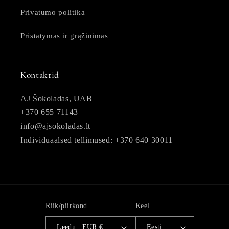
Privatumo politika
Pristatymas ir grąžinimas
Kontaktid
AJ Šokoladas, UAB
+370 655 71143
info@ajsokoladas.lt
Individuaalsed tellimused: +370 640 30011
Riik/piirkond
Keel
Leedu | EUR €
Eesti