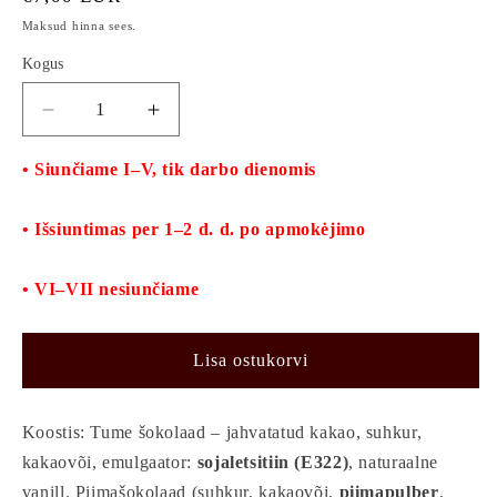
Maksud hinna sees.
Kogus
Vähenda
Suurenda
AJ
AJ
Collection
Collection
• Siunčiame I–V, tik darbo dienomis
su
su
Roze
Roze
• Išsiuntimas per 1–2 d. d. po apmokėjimo
6
6
vnt.
vnt.
75
75
• VI–VII nesiunčiame
hr
hr
kogust
kogust
Lisa ostukorvi
Koostis: Tume šokolaad – jahvatatud kakao, suhkur,
kakaovõi, emulgaator:
sojaletsitiin (E322)
, naturaalne
vanill. Piimašokolaad (suhkur, kakaovõi,
piimapulber
,