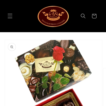
Minge
sisukorda
Korv
Minge
tooteteabele