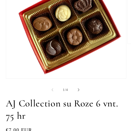
A
m
m
2
Ava
meedia
modaalaknas
alates
1
/
4
1
AJ Collection su Roze 6 vnt.
75 hr
Tavahind
€7,00 EUR