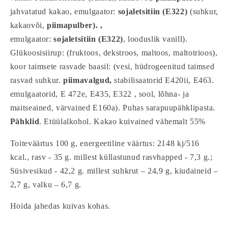
jahvatatud kakao, emulgaator:
sojaletsitiin (E322)
(suhkur,
kakaovõi,
piimapulber). ,
emulgaator:
sojaletsitiin (E322)
, looduslik vanill).
Glükoosisiirup: (fruktoos, dekstroos, maltoos, maltotrioos),
koor taimsete rasvade baasil: (vesi, hüdrogeenitud taimsed
rasvad suhkur.
piimavalgud,
stabilisaatorid E420ii, E463.
emulgaatorid, E 472e, E435, E322 , sool, lõhna- ja
maitseained, värvained E160a). Puhas sarapuupähklipasta.
Pähklid
. Etüülalkohol. Kakao kuivained vähemalt 55%
Toiteväärtus 100 g, energeetiline väärtus: 2148 kj/516
kcal., rasv - 35 g. millest küllastunud rasvhapped - 7,3 g.;
Süsivesikud - 42,2 g. millest suhkrut – 24,9 g, kiudaineid –
2,7 g, valku – 6,7 g.
Hoida jahedas kuivas kohas.