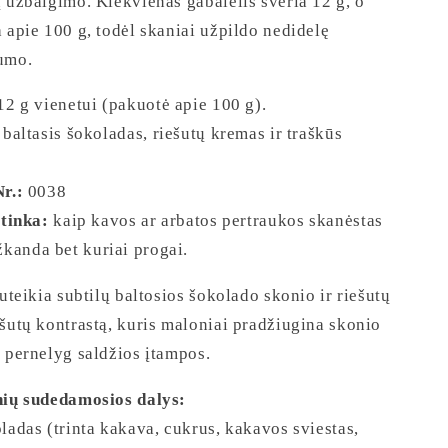
 užbaigimo. Kiekvienas gabalėlis sveria 12 g, o
 apie 100 g, todėl skaniai užpildo nedidelę
umo.
2 g vienetui (pakuotė apie 100 g).
baltasis šokoladas, riešutų kremas ir traškūs
r.:
0038
 tinka:
kaip kavos ar arbatos pertraukos skanėstas
žkanda bet kuriai progai.
suteikia subtilų baltosios šokolado skonio ir riešutų
šutų kontrastą, kuris maloniai pradžiugina skonio
 pernelyg saldžios įtampos.
nių sudedamosios dalys:
adas (trinta kakava, cukrus, kakavos sviestas,