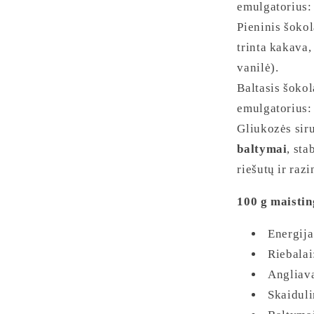
emulgatorius
Pieninis šoko
trinta kakava
vanilė).
Baltasis šoko
emulgatorius
Gliukozės siru
baltymai
, sta
riešutų ir raz
100 g maisti
Energija
Riebalai
Angliava
Skaiduli