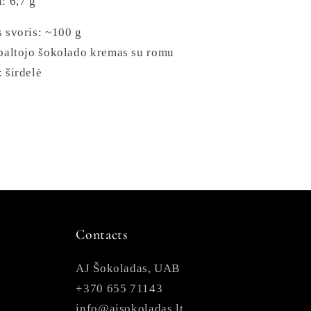
: 6,7 g
 svoris: ~100 g
baltojo šokolado kremas su romu
 širdelė
Contacts
AJ Šokoladas, UAB
+370 655 71143
info@ajsokoladas.lt