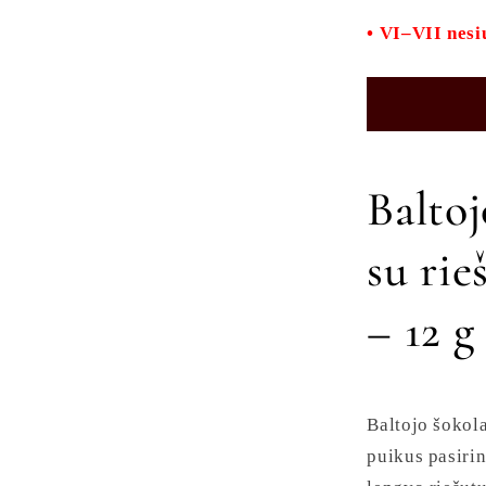
with
nut
• VI–VII nes
cream
and
walnut
12
g.
Product
Baltoj
no.
0038
su rie
– 12 g
Baltojo šokola
puikus pasirin