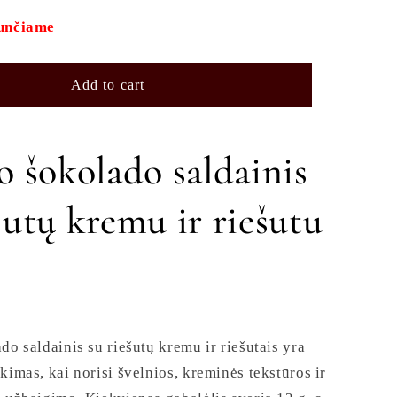
with
nut
iunčiame
cream
and
walnut
Add to cart
12
g.
Product
o šokolado saldainis
no.
0038
šutų kremu ir riešutu
do saldainis su riešutų kremu ir riešutais yra
kimas, kai norisi švelnios, kreminės tekstūros ir