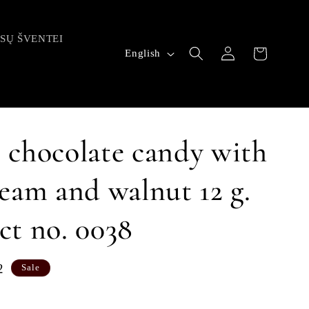
ŪSŲ ŠVENTEI
Log
L
Cart
English
in
a
n
g
u
 chocolate candy with
a
eam and walnut 12 g.
g
e
ct no. 0038
2
Sale