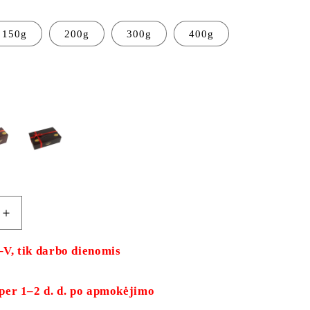
150g
200g
300g
400g
Increase
quantity
for
–V, tik darbo dienomis
White
chocolate
 per 1–2 d. d. po apmokėjimo
candy