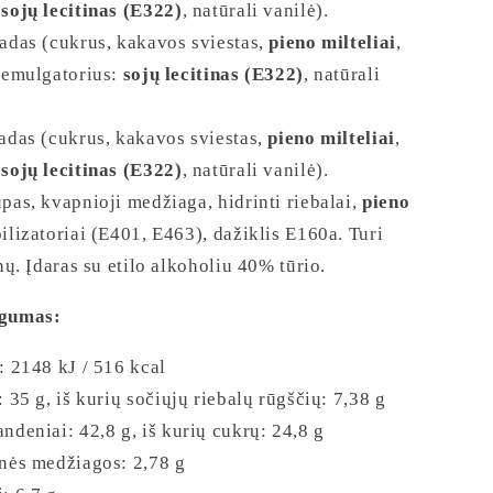
:
sojų lecitinas (E322)
, natūrali vanilė).
ladas (cukrus, kakavos sviestas,
pieno milteliai
,
, emulgatorius:
sojų lecitinas (E322)
, natūrali
ladas (cukrus, kakavos sviestas,
pieno milteliai
,
:
sojų lecitinas (E322)
, natūrali vanilė).
pas, kvapnioji medžiaga, hidrinti riebalai,
pieno
bilizatoriai (E401, E463), dažiklis E160a. Turi
inų. Įdaras su etilo alkoholiu 40% tūrio.
ngumas:
: 2148 kJ / 516 kcal
: 35 g, iš kurių sočiųjų riebalų rūgščių: 7,38 g
ndeniai: 42,8 g, iš kurių cukrų: 24,8 g
nės medžiagos: 2,78 g