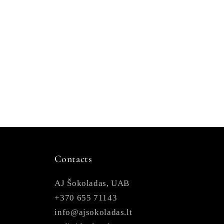
Contacts
AJ Šokoladas, UAB
+370 655 71143
info@ajsokoladas.lt