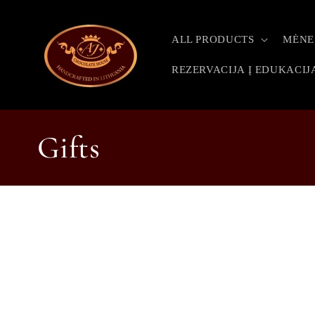
Skip to
content
ALL PRODUCTS
MĖNE
REZERVACIJA Į EDUKACIJ
C
Gifts
o
l
l
e